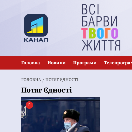
Перейти
до
вмісту
Головна
Новини
Програми
Телепрогра
ГОЛОВНА
ПОТЯГ ЄДНОСТІ
Потяг Єдності