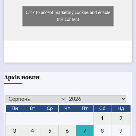
Click to accept marketing cookies and enable
this content
Архів новин
Пн
Вт
Ср
Чт
Пт
Сб
Нд
1
2
3
4
5
6
7
8
9