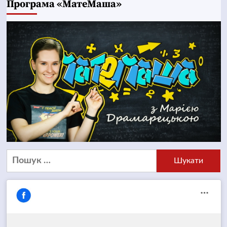
Програма «МатеМаша»
Пошук: