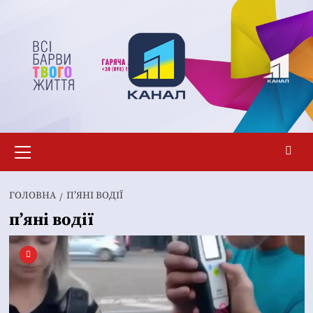
Перейти
до
вмісту
Основне
меню
ГОЛОВНА
П’ЯНІ ВОДІЇ
п’яні водії