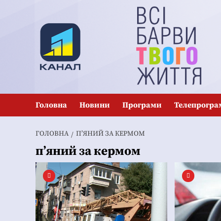
Перейти
до
вмісту
Головна
Новини
Програми
Телепрогра
ГОЛОВНА
П’ЯНИЙ ЗА КЕРМОМ
п’яний за кермом