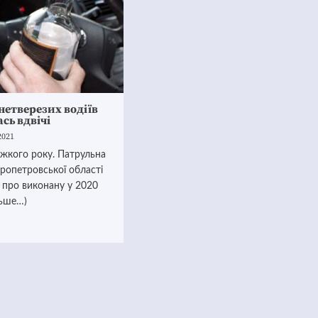
 нетверезих водіїв
сь вдвічі
2021
жкого року. Патрульна
пропетровської області
а про виконану у 2020
льше…)