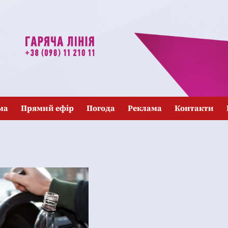
ма
Прямий ефір
Погода
Реклама
Контакти