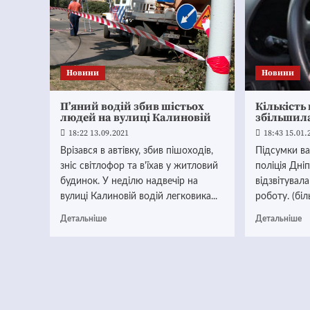
Новини
Новини
П’яний водій збив шістьох
Кількість
людей на вулиці Калиновій
збільшила
18:22 13.09.2021
18:43 15.01.
Врізався в автівку, збив пішоходів,
Підсумки ва
зніс світлофор та в'їхав у житловий
поліція Дні
будинок. У неділю надвечір на
відзвітувал
вулиці Калиновій водій легковика...
роботу. (бі
Детальніше
Детальніше