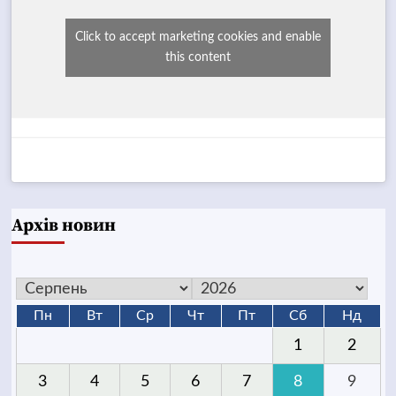
Click to accept marketing cookies and enable
this content
Архів новин
Пн
Вт
Ср
Чт
Пт
Сб
Нд
1
2
3
4
5
6
7
8
9