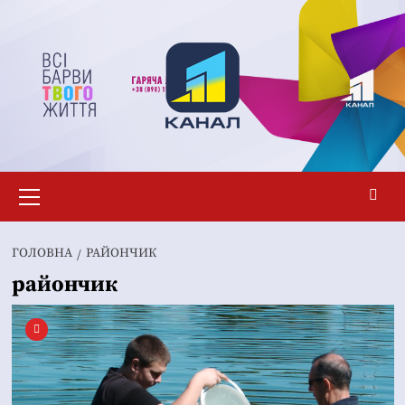
Перейти
до
вмісту
Основне
меню
ГОЛОВНА
РАЙОНЧИК
райончик