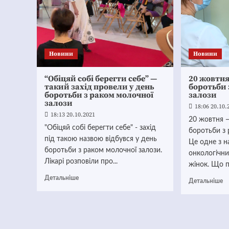
Новини
Новини
“Обіцяй собі берегти себе” —
20 жовтня
такий захід провели у день
боротьби 
боротьби з раком молочної
залози
залози
18:06 20.10.
18:13 20.10.2021
20 жовтня —
"Обіцяй собі берегти себе" - захід
боротьби з 
під такою назвою відбувся у день
Це одне з 
боротьби з раком молочної залози.
онкологічн
Лікарі розповіли про...
жінок. Що п
Детальніше
Детальніше