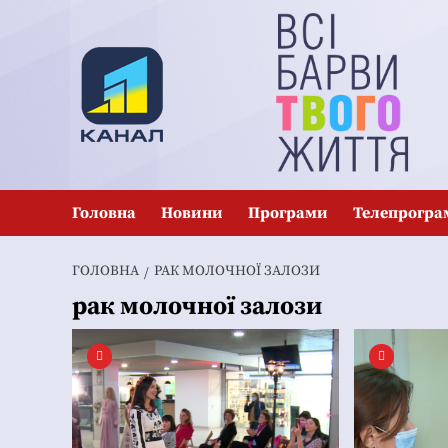
Перейти
до
вмісту
Головна
Новини
Програми
Телепрогра
ГОЛОВНА
РАК МОЛОЧНОЇ ЗАЛОЗИ
рак молочної залози