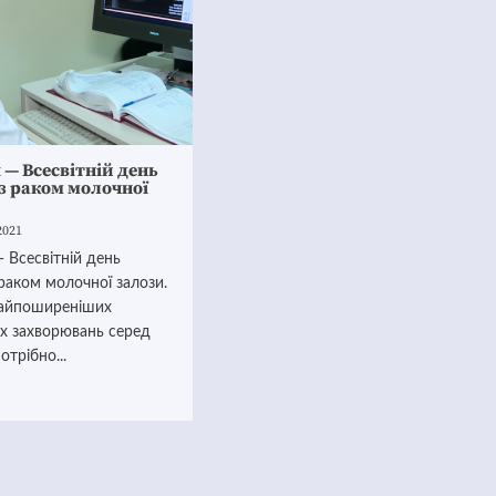
 — Всесвітній день
з раком молочної
2021
 Всесвітній день
раком молочної залози.
найпоширеніших
их захворювань серед
отрібно...