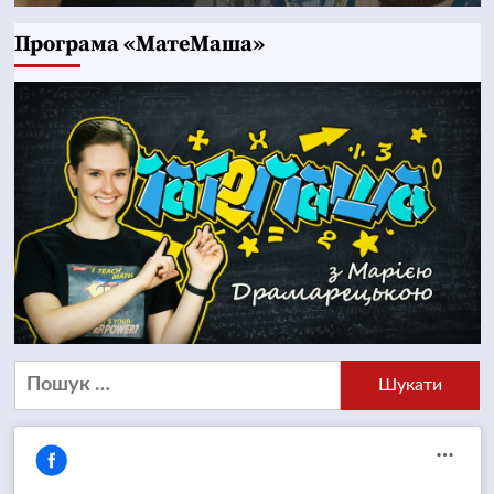
Програма «МатеМаша»
Пошук: