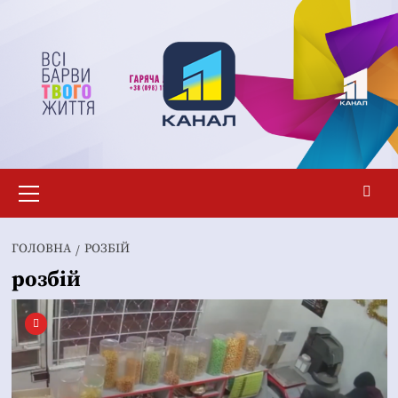
Перейти
до
вмісту
Основне
меню
ГОЛОВНА
РОЗБІЙ
розбій