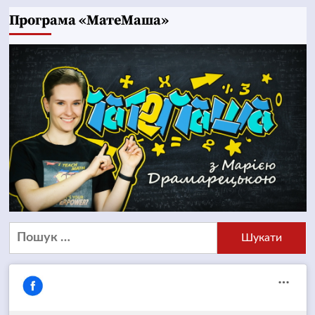
Програма «МатеМаша»
Пошук: