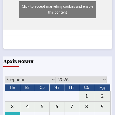
Click to accept marketing cookies and enable
this content
Архів новин
Пн
Вт
Ср
Чт
Пт
Сб
Нд
1
2
3
4
5
6
7
8
9