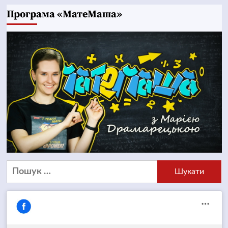
Програма «МатеМаша»
Пошук: