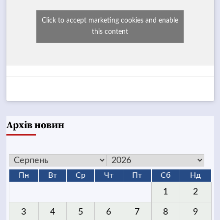
Click to accept marketing cookies and enable
this content
Архів новин
Пн
Вт
Ср
Чт
Пт
Сб
Нд
1
2
3
4
5
6
7
8
9