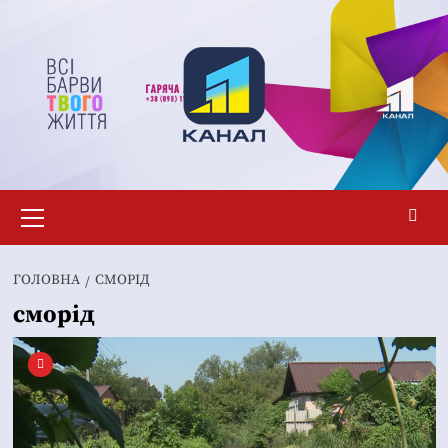
Перейти
до
вмісту
Основне
меню
ГОЛОВНА
СМОРІД
сморід