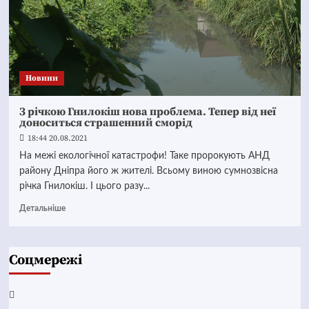
Новини
З річкою Гнилокіш нова проблема. Тепер від неї
доноситься страшенний сморід
18:44 20.08.2021
На межі екологічної катастрофи! Таке пророкують АНД
району Дніпра його ж жителі. Всьому виною сумнозвісна
річка Гнилокіш. І цього разу...
Детальніше
Соцмережі
Facebook