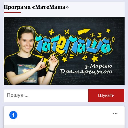
Програма «МатеМаша»
Пошук: