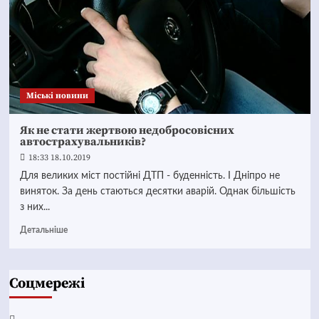
Mіські новини
Як не стати жертвою недобросовісних
автострахувальників?
18:33 18.10.2019
Для великих міст постійні ДТП - буденність. І Дніпро не
виняток. За день стаються десятки аварій. Однак більшість
з них...
Детальніше
Соцмережі