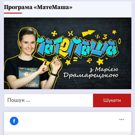
Програма «МатеМаша»
Пошук: