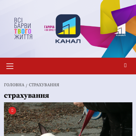
Перейти
до
вмісту
Основне
меню
ГОЛОВНА
СТРАХУВАННЯ
страхування