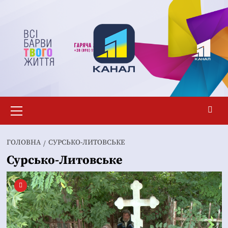
Перейти
до
вмісту
Основне
меню
ГОЛОВНА
СУРСЬКО-ЛИТОВСЬКЕ
Сурсько-Литовське