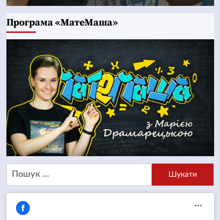
Програма «МатеМаша»
Пошук: