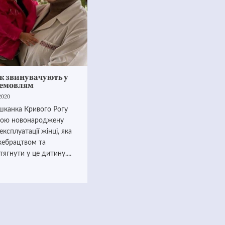
к звинувачують у
немовлям
2020
шканка Кривого Рогу
вою новонароджену
ксплуатації жінці, яка
жебрацтвом та
ягнути у це дитину....