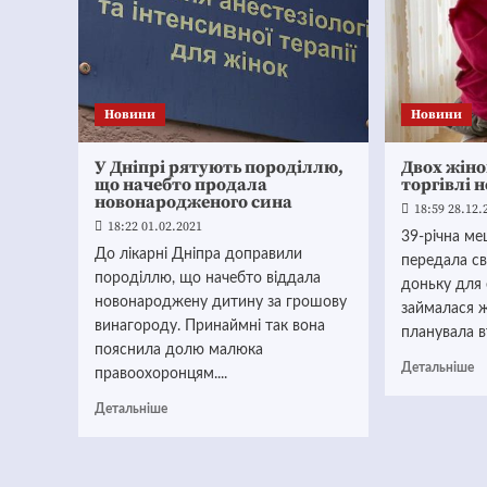
Новини
Новини
У Дніпрі рятують породіллю,
Двох жіно
що начебто продала
торгівлі 
новонародженого сина
18:59 28.12.
18:22 01.02.2021
39-річна ме
До лікарні Дніпра доправили
передала с
породіллю, що начебто віддала
доньку для е
новонароджену дитину за грошову
займалася 
винагороду. Принаймні так вона
планувала вт
пояснила долю малюка
Детальніше
правоохоронцям....
Детальніше