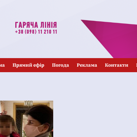
ма
Прямий ефір
Погода
Реклама
Контакти