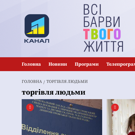
Перейти
до
вмісту
Головна
Новини
Програми
Телепрогра
ГОЛОВНА
ТОРГІВЛЯ ЛЮДЬМИ
торгівля людьми