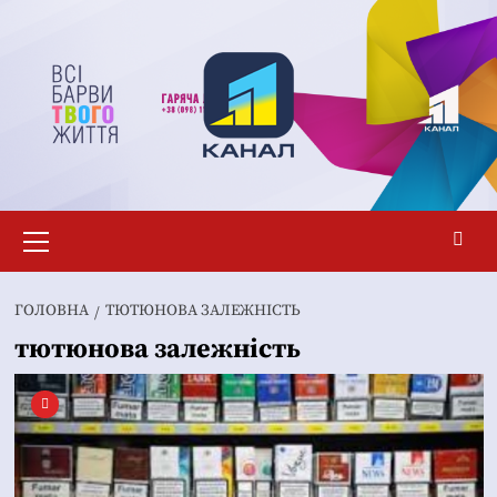
Перейти
до
вмісту
Основне
меню
ГОЛОВНА
ТЮТЮНОВА ЗАЛЕЖНІСТЬ
тютюнова залежність