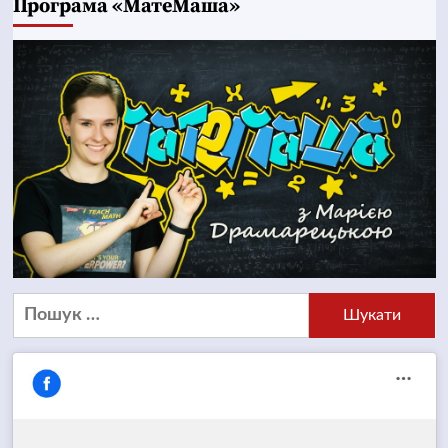
Програма «МатеМаша»
Пошук: