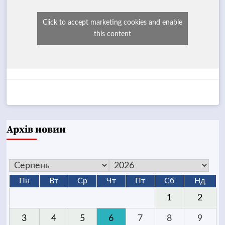
Click to accept marketing cookies and enable
this content
Архів новин
Пн
Вт
Ср
Чт
Пт
Сб
Нд
1
2
3
4
5
6
7
8
9