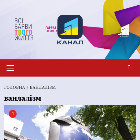
Перейти
до
вмісту
Основне
меню
ГОЛОВНА
ВАНЛАЛІЗМ
ванлалізм