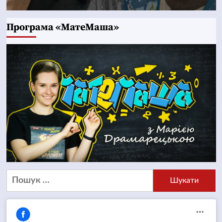
Програма «МатеМаша»
Пошук: