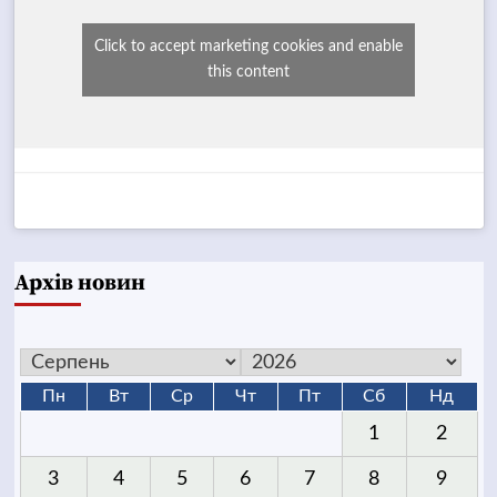
Click to accept marketing cookies and enable
this content
Архів новин
Пн
Вт
Ср
Чт
Пт
Сб
Нд
1
2
3
4
5
6
7
8
9