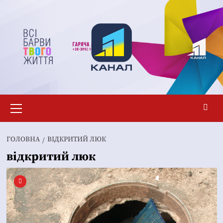
Перейти
до
вмісту
Основне
меню
ГОЛОВНА
ВІДКРИТИЙ ЛЮК
відкритий люк