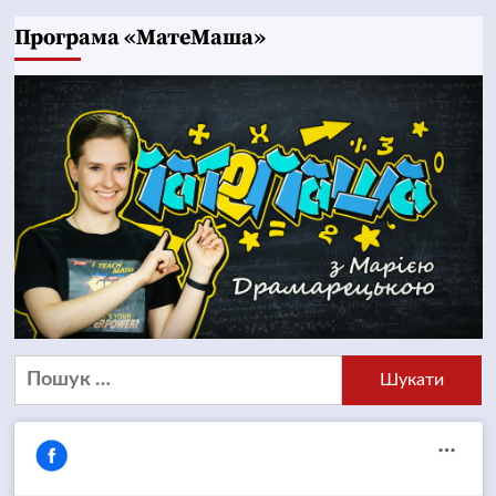
Програма «МатеМаша»
Пошук: