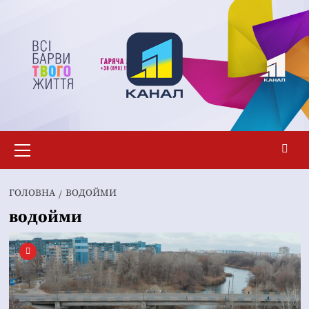
Перейти
до
вмісту
Основне
меню
ГОЛОВНА
ВОДОЙМИ
водойми