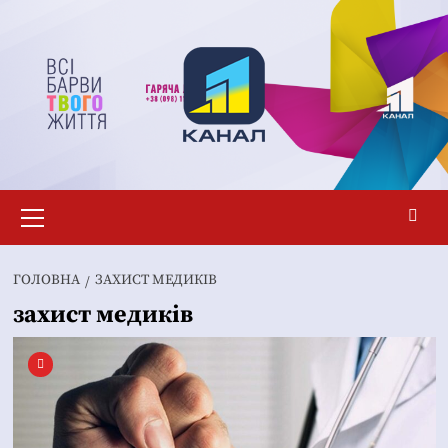
Перейти
до
вмісту
Основне
меню
ГОЛОВНА
ЗАХИСТ МЕДИКІВ
захист медиків