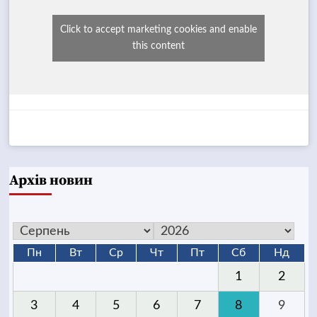
Click to accept marketing cookies and enable
this content
Архів новин
Пн
Вт
Ср
Чт
Пт
Сб
Нд
1
2
3
4
5
6
7
8
9