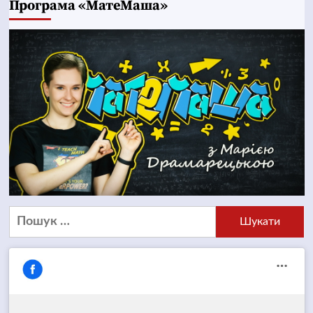
Програма «МатеМаша»
Пошук: