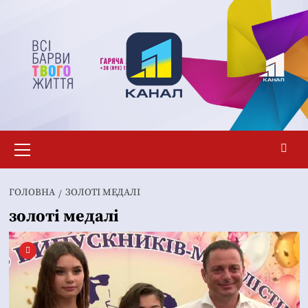
Перейти
до
вмісту
Основне
меню
ГОЛОВНА
ЗОЛОТІ МЕДАЛІ
золоті медалі