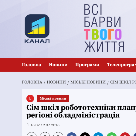
Перейти
до
вмісту
Головна
Новини
Програми
Телепрогра
ГОЛОВНА
НОВИНИ
MІСЬКІ НОВИНИ
СІМ ШКІЛ Р
Mіські новини
Сім шкіл робототехніки план
регіоні обладміністрація
18:02 19.07.2018