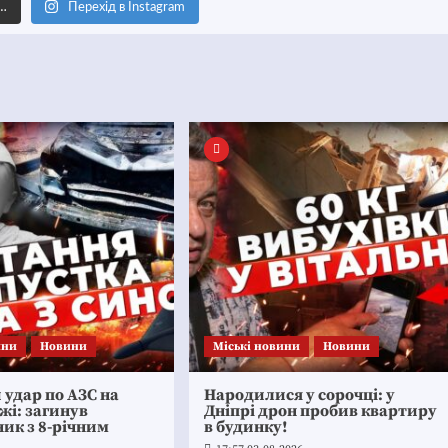
е…
Перехід в Instagram
ини
Новини
Mіські новини
Новини
удар по АЗС на
Народилися у сорочці: у
жі: загинув
Дніпрі дрон пробив квартиру
ик з 8-річним
в будинку!