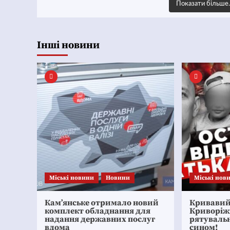
Показати більш
Інші новини
Mіські новини
Новини
Mіські нов
Кам’янське отримало новий
Кривавий 
комплект обладнання для
Криворіж
надання державних послуг
рятувальн
вдома
сином!