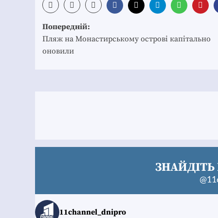
Post
Попередній:
navigation
Пляж на Монастирському острові капітально
оновили
ЗНАЙДІТЬ 
@11c
11channel_dnipro