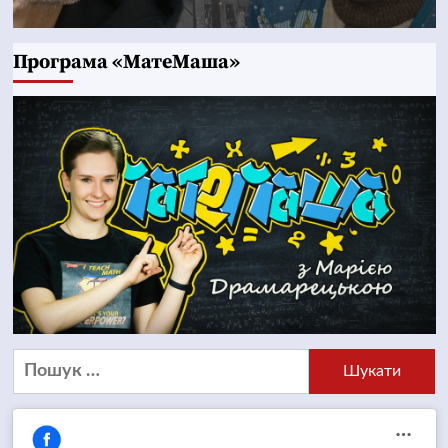
Програма «МатеМаша»
Пошук: