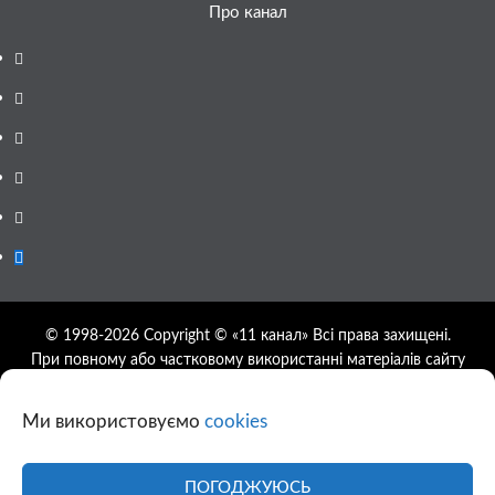
Про канал
Facebook
YouTube
Telegram
Instagram
Twitter
Google
News
© 1998-2026 Copyright © «11 канал» Всі права захищені.
При повному або частковому використанні матеріалів сайту
11tv.dp.ua відкрите гіперпосилання на першоджерело
обов'язкове, розташування гіперпосилання не нижче другого
Ми використовуємо
cookies
абзацу.
Використання фотографій та відео сайту 11tv.dp.ua
дозволяється за умови посилання на джерело та прямого
ПОГОДЖУЮСЬ