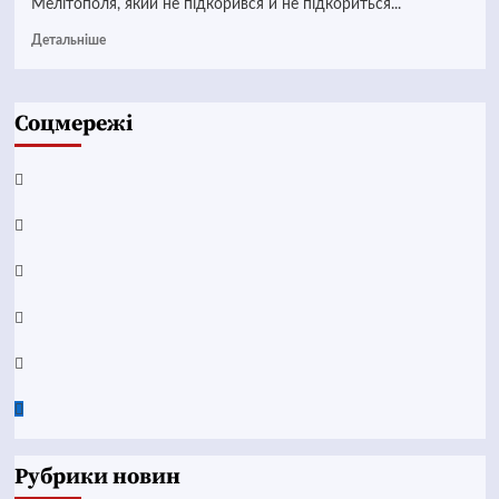
Мелітополя, який не підкорився й не підкориться...
Детальніше
Соцмережі
Facebook
YouTube
Telegram
Instagram
Twitter
Google
News
Рубрики новин