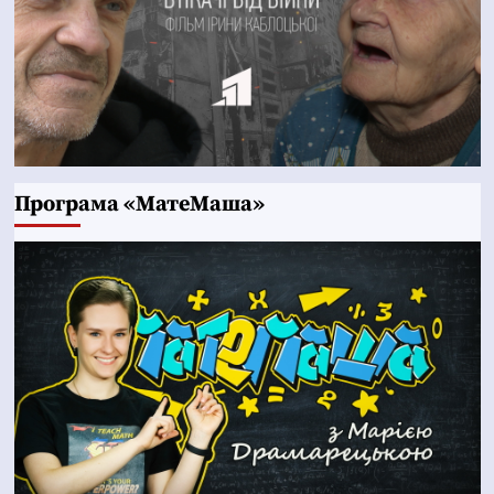
Програма «МатеМаша»