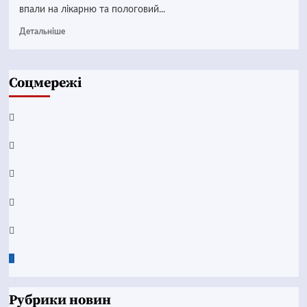
впали на лікарню та пологовий...
Детальніше
Соцмережі
Facebook
YouTube
Telegram
Instagram
Twitter
Google
News
Рубрики новин