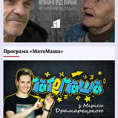
Програма «МатеМаша»