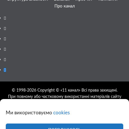
Про канал
Facebook
YouTube
Telegram
Instagram
Twitter
Google
News
© 1998-2026 Copyright © «11 канал» Всі права захищені.
При повному або частковому використанні матеріалів сайту
11tv.dp.ua відкрите гіперпосилання на першоджерело
обов'язкове, розташування гіперпосилання не нижче другого
Ми використовуємо
cookies
абзацу.
Використання фотографій та відео сайту 11tv.dp.ua
дозволяється за умови посилання на джерело та прямого