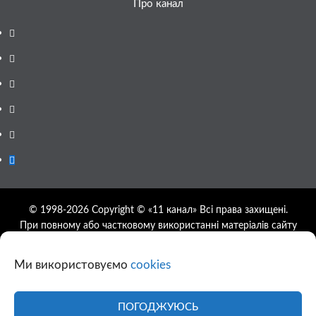
Про канал
Facebook
YouTube
Telegram
Instagram
Twitter
Google
News
© 1998-2026 Copyright © «11 канал» Всі права захищені.
При повному або частковому використанні матеріалів сайту
11tv.dp.ua відкрите гіперпосилання на першоджерело
обов'язкове, розташування гіперпосилання не нижче другого
Ми використовуємо
cookies
абзацу.
Використання фотографій та відео сайту 11tv.dp.ua
дозволяється за умови посилання на джерело та прямого
ПОГОДЖУЮСЬ