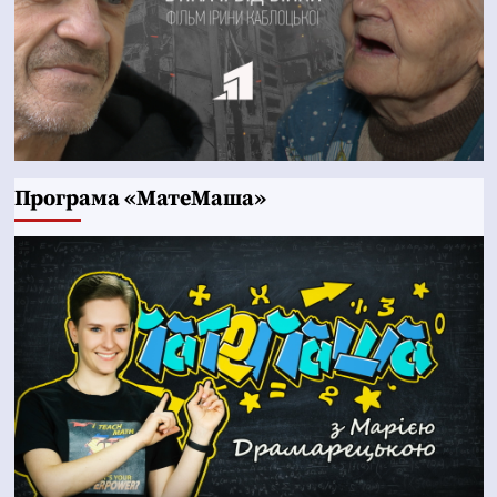
Програма «МатеМаша»