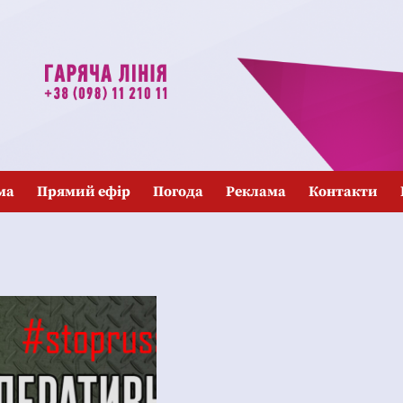
ма
Прямий ефір
Погода
Реклама
Контакти