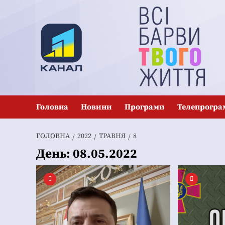
Перейти
до
вмісту
Головна
Новини
Програми
Телепрогра
ГОЛОВНА
2022
ТРАВНЯ
8
День:
08.05.2022