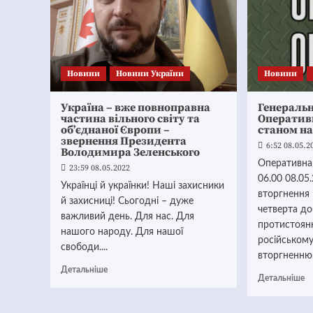
Новини
Новини України
Новини
Україна – вже повноправна
Генераль
частина вільного світу та
Оператив
об’єднаної Європи –
станом на
звернення Президента
6:52 08.05.2
Володимира Зеленського
Оперативна
23:59 08.05.2022
06.00 08.05
Українці й українки! Наші захисники
вторгнення 
й захисниці! Сьогодні – дуже
четверта до
важливий день. Для нас. Для
протистоян
нашого народу. Для нашої
російськом
свободи....
вторгненню..
Детальніше
Детальніше