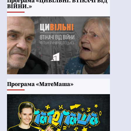
Програма «ЦИВІЛЬНІ. ВТІКАЧІ ВІД
ВІЙНИ.»
Програма «МатеМаша»