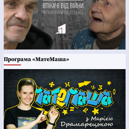
Програма «МатеМаша»