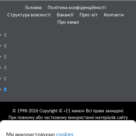
Головна
Політика конфіденційності
Структура власності
Вакансії
Прес-кіт
Контакти
Про канал
Facebook
YouTube
Telegram
Instagram
Twitter
Google
News
© 1998-2026 Copyright © «11 канал» Всі права захищені.
При повному або частковому використанні матеріалів сайту
11tv.dp.ua відкрите гіперпосилання на першоджерело
обов'язкове, розташування гіперпосилання не нижче другого
Ми використовуємо
cookies