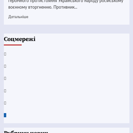
героїчного протистояння Українського народу російському
воєнному вторгненню. Противник...
Детальніше
Соцмережі
Facebook
YouTube
Telegram
Instagram
Twitter
Google
News