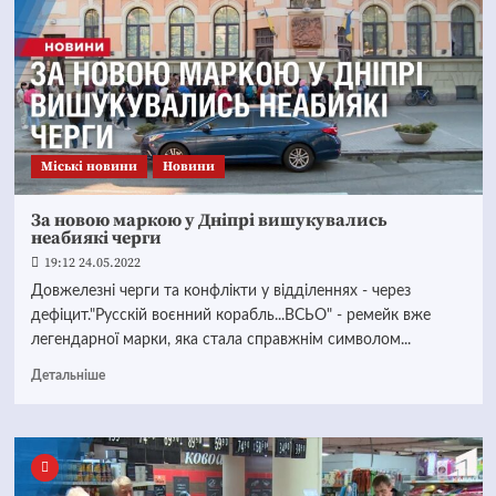
Mіські новини
Новини
За новою маркою у Дніпрі вишукувались
неабиякі черги
19:12 24.05.2022
Довжелезні черги та конфлікти у відділеннях - через
дефіцит."Русскій воєнний корабль...ВСЬО" - ремейк вже
легендарної марки, яка стала справжнім символом...
Детальніше