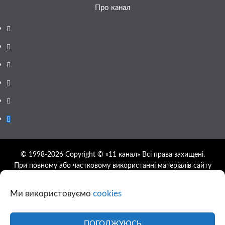
Про канал
Facebook
YouTube
Telegram
Instagram
Twitter
Google
News
© 1998-2026 Copyright © «11 канал» Всі права захищені.
При повному або частковому використанні матеріалів сайту
11tv.dp.ua відкрите гіперпосилання на першоджерело
обов'язкове, розташування гіперпосилання не нижче другого
Ми використовуємо
cookies
абзацу.
Використання фотографій та відео сайту 11tv.dp.ua
дозволяється за умови посилання на джерело та прямого
ПОГОДЖУЮСЬ