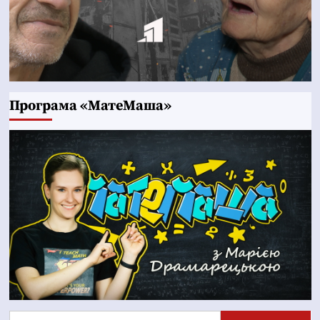
Програма «МатеМаша»
Пошук: