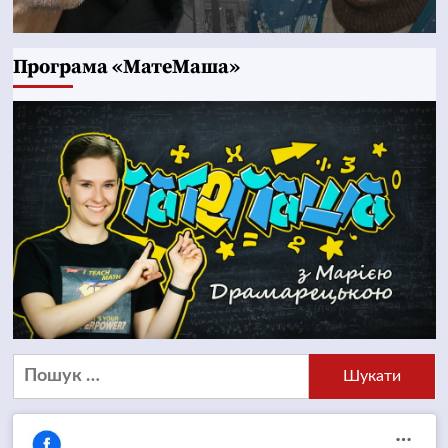
Програма «МатеМаша»
Пошук: