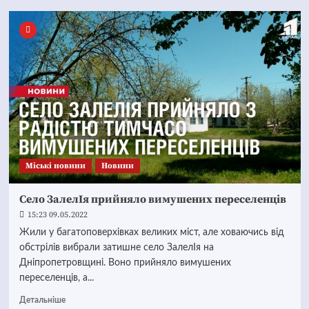
Mіські новини
Новини
Cело ЗалелІя прийняло вимушених переселенців
15:23 09.05.2022
Жили у багатоповерхівках великих міст, але ховаючись від
обстрілів вибрали затишне село ЗалелІя на
Дніпропетровщині. Воно прийняло вимушених
переселенців, а...
Детальніше