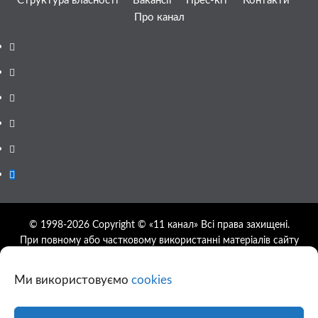
Структура власності
Вакансії
Прес-кіт
Контакти
Про канал
Facebook
YouTube
Telegram
Instagram
Twitter
Google
News
© 1998-2026 Copyright © «11 канал» Всі права захищені.
При повному або частковому використанні матеріалів сайту
11tv.dp.ua відкрите гіперпосилання на першоджерело
обов'язкове, розташування гіперпосилання не нижче другого
Ми використовуємо
cookies
абзацу.
Використання фотографій та відео сайту 11tv.dp.ua