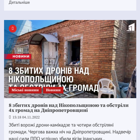
Детальніше
Mіські новини
Новини
8 збитих дронів над Нікопольщиною та обстріли
4х громад на Дніпропетровщині
15:18 04.11.2022
Збиті ворожі дрони-камікадзе та чотири обстріляні
громади. Чергова важка ніч на Дніпропетровщині. Надвечір
наші сили ППО успішно збили вісім іранських...