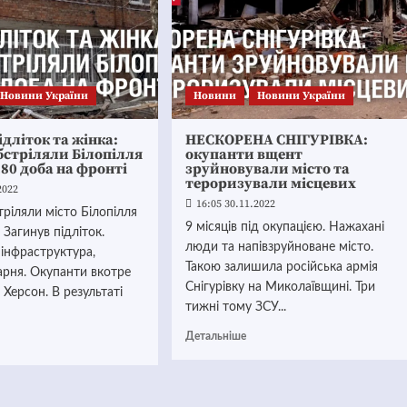
Новини України
Новини
Новини України
ідліток та жінка:
НЕСКОРЕНА СНІГУРІВКА:
бстріляли Білопілля
окупанти вщент
280 доба на фронті
зруйновували місто та
тероризували місцевих
2022
16:05 30.11.2022
тріляли місто Білопілля
9 місяців під окупацією. Нажахані
 Загинув підліток.
люди та напівзруйноване місто.
інфраструктура,
Такою залишила російська армія
арня. Окупанти вкотре
Снігурівку на Миколаївщині. Три
 Херсон. В результаті
тижні тому ЗСУ...
Детальніше