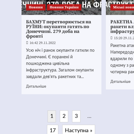
Новини
Новини України
Mіські нов
БАХМУТ перетворюється на
РАКЕТНА 
РУЇНИ: окупанти гатять по
ракети вл
Донеччині. 279 доба на
інфрастр
фронті
15:20 29.11.
16:42 29.11.2022
Ракетна ата
Усю ніч і ранок окупанти гатили по
Напередодні
Донеччині. Є поранені й
вдарили по 
пошкоджена цивільна
одному з ра
інфраструктура. Загалом окупанти
чотирма рак
завдали дев'ять ракетних та...
Детальніше
Детальніше
1
2
3
…
17
Наступна »