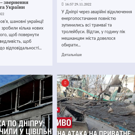
– звернення
16:57 29.11.2022
та України
У Дніпрі через аварійні відключення
022
енергопостачання повністю
вʼя, шановні українці!
зупинились всі трамваї та
 зробили кілька нових
тролейбуси. Відтак, у годину пік
того, щоб повернути
мешканцям міста довелося
аведливість, щоб
обирати...
до відповідальності...
Детальніше