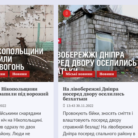
ини
Новини
Mіські новини
Новини
и Нікопольщини
На лівобережжі Дніпра
трапили під ворожий
посеред двору оселились
безхатьки
2022
13:43 30.11.2022
рійськими снарядами
Провокують бійки, зносять сміття і
ніч на Нікопольщині.
влаштовують посеред двору
ив одразу по двох
справжній безлад! На лівобережжі
айону. Люди не
Дніпра посеред спального району в