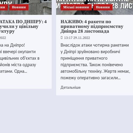
ини
Новини
Mіські новини
Новини
АТАКА ПО ДНІПРУ: 4
НАЖИВО: 4 ракети по
учили у цівільну
приватному підприємству
уктуру
Дніпра 28 листопада
2022
13:17 29.11.2022
ка на Дніпро!
Внаслідок атаки чотирма ракетами
 ввечері окупанти
у Дніпрі зруйновано виробничі
цивільних об'єктах в
приміщення приватного
йонів міста одразу
підприємства. Також понівечено
етами. Одна...
автомобільну техніку. Жертв немає,
пожежу оперативно загасили...
Детальніше