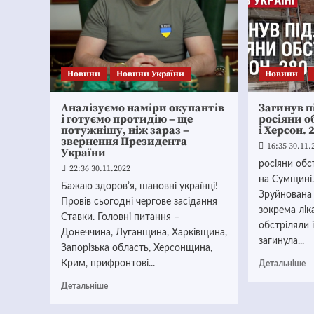
Новини
Новини України
Новини
Аналізуємо наміри окупантів
Загинув п
і готуємо протидію – ще
росіяни о
потужнішу, ніж зараз –
і Херсон. 
звернення Президента
16:35 30.11.
України
росіяни обс
22:36 30.11.2022
на Сумщині.
Бажаю здоровʼя, шановні українці!
Зруйнована 
Провів сьогодні чергове засідання
зокрема лік
Ставки. Головні питання –
обстріляли і
Донеччина, Луганщина, Харківщина,
загинула...
Запорізька область, Херсонщина,
Крим, прифронтові...
Детальніше
Детальніше