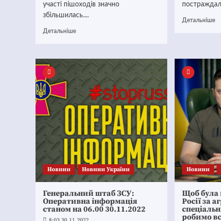
участі пішоходів значно
постраждали
збільшилась....
Детальніше
Детальніше
Новини
Новини України
Новини
Генеральний штаб ЗСУ:
Щоб була 
Оперативна інформація
Росії за а
станом на 06.00 30.11.2022
спеціальн
робимо вс
8:03 30.11.2022