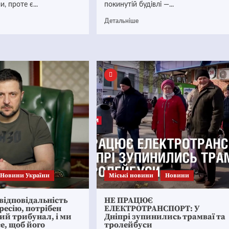
, проте є...
покинутій будівлі —...
Детальніше
Новини України
Mіські новини
Новини
відповідальність
НЕ ПРАЦЮЄ
гресію, потрібен
ЕЛЕКТРОТРАНСПОРТ: У
ий трибунал, і ми
Дніпрі зупинились трамваї та
е, щоб його
тролейбуси