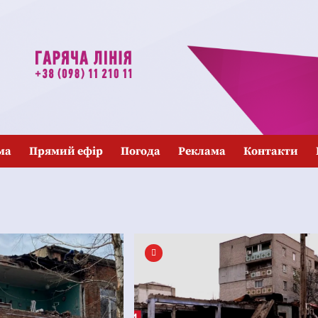
ма
Прямий ефір
Погода
Реклама
Контакти