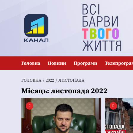
Перейти
до
вмісту
Головна
Новини
Програми
Телепрогра
ГОЛОВНА
2022
ЛИСТОПАДА
Місяць:
листопада 2022