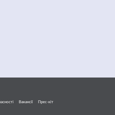
ласності
Вакансії
Прес-кіт