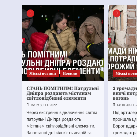
Mіські новини
Новини
Mіські нов
СТАНЬ ПОМІТНИМ! Патрульні
2 громад
Дніпра роздають містянам
вночі по
світловідбивні елементи
вогонь
15:19 30.11.2022
14:10 30.11.
Через екстренні відключення світла
Під артиле
патрульні Дніпра роздають
пройшла ця 
містянам світловідбивні елементи.
Ворог вдар
За останні дні кількість аварій за
громадах р