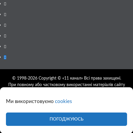
Facebook
YouTube
Telegram
Instagram
Twitter
Google
News
© 1998-2026 Copyright © «11 канал» Всі права захищені.
При повному або частковому використанні матеріалів сайту
11tv.dp.ua відкрите гіперпосилання на першоджерело
обов'язкове, розташування гіперпосилання не нижче другого
Ми використовуємо
cookies
абзацу.
Використання фотографій та відео сайту 11tv.dp.ua
дозволяється за умови посилання на джерело та прямого
ПОГОДЖУЮСЬ
посилання на сайт.