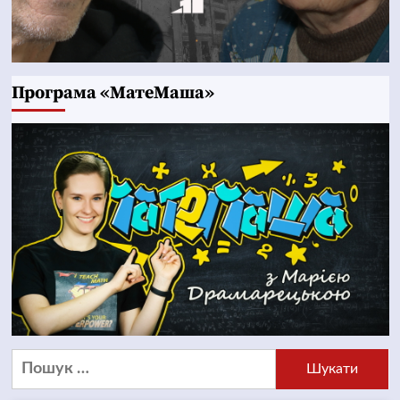
Програма «МатеМаша»
Пошук: