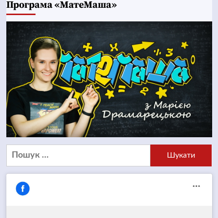
Програма «МатеМаша»
Пошук: