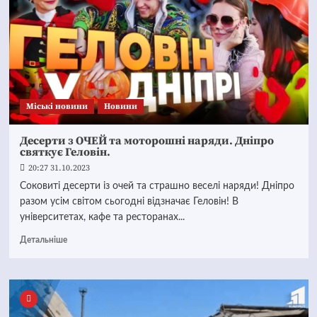
Mіські новини
Новини
Десерти з ОЧЕЙ та моторошні наряди. Дніпро
святкує Геловін.
20:27 31.10.2023
Соковиті десерти із очей та страшно веселі наряди! Дніпро
разом усім світом сьогодні відзначає Геловін! В
університетах, кафе та ресторанах...
Детальніше