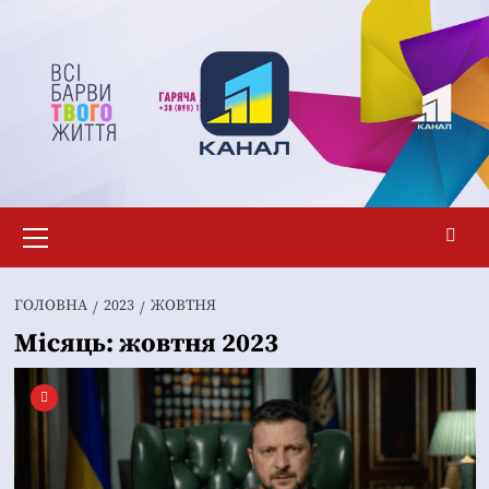
Перейти
до
вмісту
Основне
меню
ГОЛОВНА
2023
ЖОВТНЯ
Місяць:
жовтня 2023