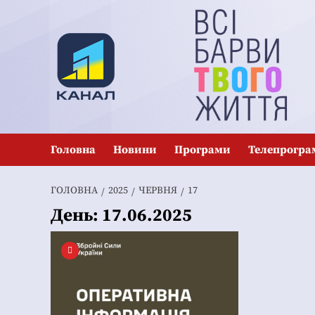
Перейти
до
вмісту
Головна
Новини
Програми
Телепрогра
ГОЛОВНА
2025
ЧЕРВНЯ
17
День:
17.06.2025