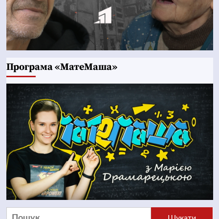
Програма «МатеМаша»
Пошук: