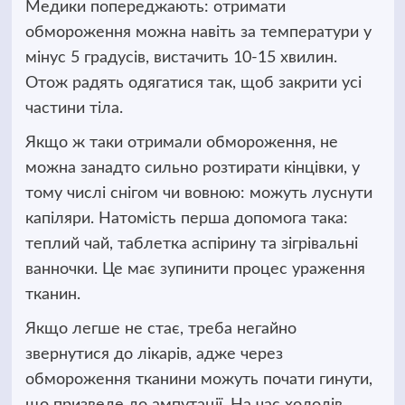
Медики попереджають: отримати
обмороження можна навіть за температури у
мінус 5 градусів, вистачить 10-15 хвилин.
Отож радять одягатися так, щоб закрити усі
частини тіла.
Якщо ж таки отримали обмороження, не
можна занадто сильно розтирати кінцівки, у
тому числі снігом чи вовною: можуть луснути
капіляри. Натомість перша допомога така:
теплий чай, таблетка аспірину та зігрівальні
ванночки. Це має зупинити процес ураження
тканин.
Якщо легше не стає, треба негайно
звернутися до лікарів, адже через
обмороження тканини можуть почати гинути,
що призведе до ампутації. На час холодів