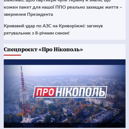
Важливо, щоб партнери чули Україну й знали, що
кожен пакет для нашої ППО реально захищає життя –
звернення Президента
Кривавий удар по АЗС на Криворіжжі: загинув
рятувальник з 8-річним сином!
Cпецпроєкт «Про Нікополь»