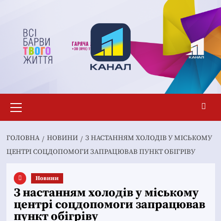
Перейти
до
вмісту
Основне
меню
ГОЛОВНА
НОВИНИ
З НАСТАННЯМ ХОЛОДІВ У МІСЬКОМУ
ЦЕНТРІ СОЦДОПОМОГИ ЗАПРАЦЮВАВ ПУНКТ ОБІГРІВУ
Новини
З настанням холодів у міському
центрі соцдопомоги запрацював
пункт обігріву