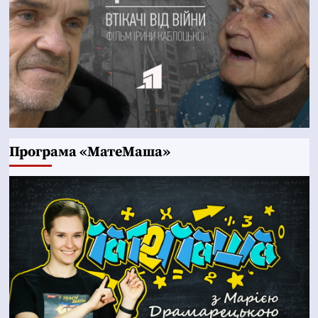
Програма «МатеМаша»