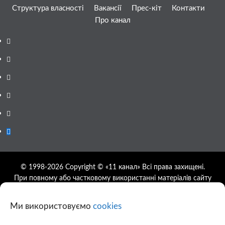
Структура власності
Вакансії
Прес-кіт
Контакти
Про канал
Facebook
YouTube
Telegram
Instagram
Twitter
Google
News
© 1998-2026 Copyright © «11 канал» Всі права захищені.
При повному або частковому використанні матеріалів сайту
11tv.dp.ua відкрите гіперпосилання на першоджерело
обов'язкове, розташування гіперпосилання не нижче другого
Ми використовуємо
cookies
абзацу.
Використання фотографій та відео сайту 11tv.dp.ua