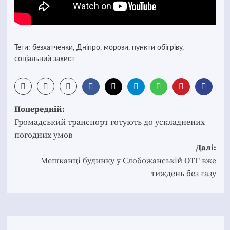
Теги:
безхатченки
,
Дніпро
,
морози
,
пункти обігріву
,
соціальний захист
Post
Попередній:
navigation
Громадський транспорт готують до ускладнених
погодних умов
Далі:
Мешканці будинку у Слобожанській ОТГ вже
тиждень без газу