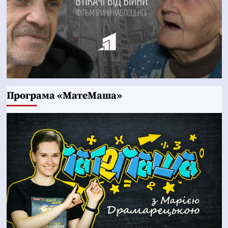
Програма «МатеМаша»