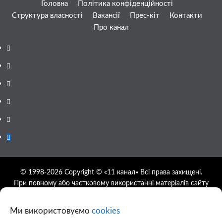
Головна
Політика конфіденційності
Структура власності
Вакансії
Прес-кіт
Контакти
Про канал
Facebook
YouTube
Telegram
Instagram
Twitter
Google
News
© 1998-2026 Copyright © «11 канал» Всі права захищені.
При повному або частковому використанні матеріалів сайту
11tv.dp.ua відкрите гіперпосилання на першоджерело
обов'язкове, розташування гіперпосилання не нижче другого
Ми використовуємо
cookies
абзацу.