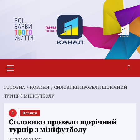
Перейти
до
вмісту
Основне
меню
ГОЛОВНА
НОВИНИ
СИЛОВИКИ ПРОВЕЛИ ЩОРІЧНИЙ
ТУРНІР З МІНІФУТБОЛУ
Новини
Силовики провели щорічний
турнір з мініфутболу
17:25 07.05.2021