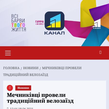
Перейти
до
вмісту
Основне
меню
ГОЛОВНА
НОВИНИ
МЕЧНИКІВЦІ ПРОВЕЛИ
ТРАДИЦІЙНИЙ ВЕЛОЗАЇЗД
Новини
Мечниківці провели
традиційний велозаїзд
12:44 18.06.2021