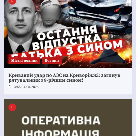
Mіські новини
Новини
Кривавий удар по АЗС на Криворіжжі: загинув
рятувальник з 8-річним сином!
13:55 04.08.2026