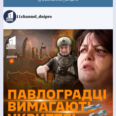
11channel_dnipro