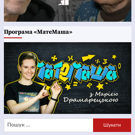
Програма «МатеМаша»
Пошук: