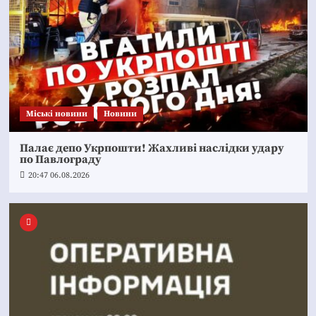
Mіські новини
Новини
Палає депо Укрпошти! Жахливі наслідки удару
по Павлограду
20:47 06.08.2026