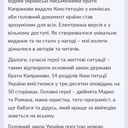
Відомі українські письменники брати
Капранови
видали Конституцію у коміксах,
аби головний документ країни став
зрозумілим для всіх. Електронна версія є у
вільному доступі. Як створювалося унікальне
видання та чи стало у нагоді – мої колеги
дізналися в авторів та читачів.
Діалоги, сучасні герої та життєві ситуації –
таким відтворили основний закон держави
брати Капранови. 14 розділів Конституції
України вмістилися у три десятки оповідань на
50 сторінках. Головні герої – двійнята Марко
та Романа, мама-юристка, тато-програміст, а
ще бабуся та дідусь, який краще за вікіпедію
знається на всьому.
Головний закон України простою мовою