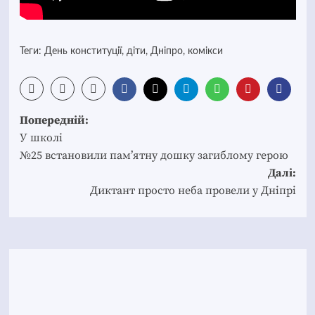
Теги:
День конституції
,
діти
,
Дніпро
,
комікси
Post
Попередній:
navigation
У школі
№25 встановили пам’ятну дошку загиблому герою
Далі:
Диктант просто неба провели у Дніпрі