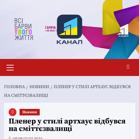
Перейти
до
вмісту
Основне
меню
ГОЛОВНА
НОВИНИ
ПЛЕНЕР У СТИЛІ АРТХАУС ВІДБУВСЯ
НА СМІТТЄЗВАЛИЩІ
Новини
Пленер у стилі артхаус відбувся
на сміттєзвалищі
18:08 02.07.2021