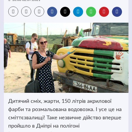
Дитячий сміх, жарти, 150 літрів акрилової
фарби та розмальована водовозка. І усе це на
сміттєзвалищі! Таке незвичне дійство вперше
пройшло в Дніпрі на полігоні