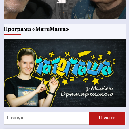
Програма «МатеМаша»
Пошук: