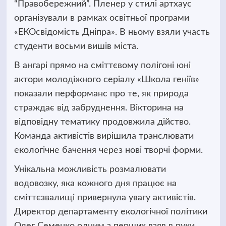
“Правобережний”.
Пленер у стилі артхаус
організували в рамках освітньої програми
«ЕКОсвідомість Дніпра». В ньому взяли участь
студенти восьми вишів міста.
В ангарі прямо на сміттєвому полігоні юні
актори молодіжного серіалу «Школа геніїв»
показали перформанс про те, як природа
страждає від забруднення. Вікторина на
відповідну тематику продовжила дійство.
Команда активістів вирішила транслювати
екологічне бачення через нові творчі форми.
Унікальна можливість розмалювати
водовозку, яка кожного дня працює на
сміттєзвалищі привернула увагу активістів.
Директор департаменту екологічної політики
Олег Семенко одним з перших взяв в руки