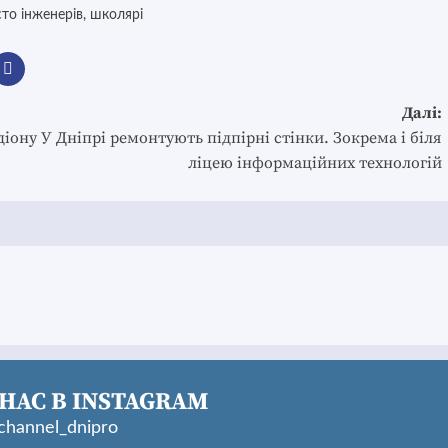
сто інженерів
,
школярі
Далі:
діону
У Дніпрі ремонтують підпірні стінки. Зокрема і біля
ліцею інформаційних технологій
НАС В INSTAGRAM
hannel_dnipro