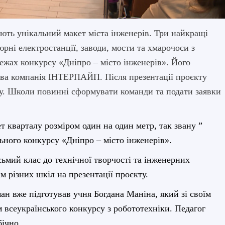
ують унікальний макет міста інженерів. Три найкращі
рні електростанції, заводи, мости та хмарочоси з
межах конкурсу «Дніпро – місто інженерів». Його
ова компанія ІНТЕРПАЙП. Після презентації проєкту
су. Школи повинні сформувати команди та подати заявки
т кварталу розміром один на один метр, так звану ”
ьного конкурсу «Дніпро – місто інженерів».
осьмий клас до технічної творчості та інженерних
м різних шкіл на презентації проєкту.
ан вже підготував учня Богдана Маніна, який зі своїм
всеукраїнського конкурсу з робототехніки. Педагог
бічно.