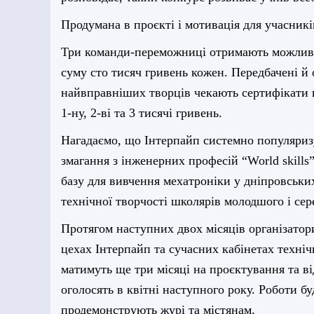
Продумана в проєкті і мотивація для учасникі
Три команди-переможниці отримають можливіс
суму сто тисяч гривень кожен. Передбачені й 
найвправніших творців чекають сертифікати 
1-ну, 2-ві та 3 тисячі гривень.
Нагадаємо, що Інтерпайп системно популяриз
змагання з інженерних професій “World skills
базу для вивчення мехатроніки у дніпровськи
технічної творчості школярів молодшого і сер
Протягом наступних двох місяців організатор
цехах Інтерпайп та сучасних кабінетах техніч
матимуть ще три місяці на проєктування та в
оголосять в квітні наступного року. Роботи б
продемонструють журі та містянам.