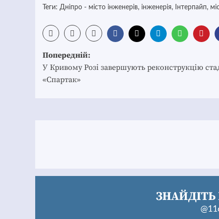
Теги:
Дніпро - місто інженерів
,
інженерія
,
Інтерпайп
,
мі
Post
Попередній:
navigation
У Кривому Розі завершують реконструкцію ста
«Спартак»
ЗНАЙДІТЬ 
@11c