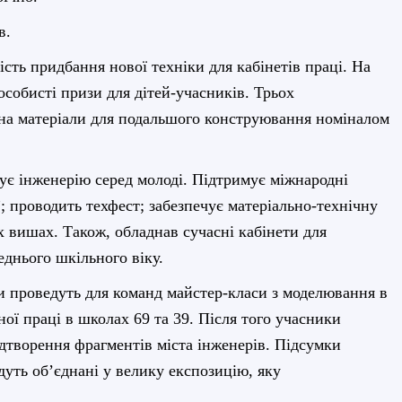
в.
ть придбання нової техніки для кабінетів праці. На
особисті призи для дітей-учасників. Трьох
на матеріали для подальшого конструювання номіналом
ує інжен
е
рію серед молоді. Підтримує міжнародні
”; проводить техфест; забезпечує матеріально-технічну
х вишах. Також, обладнав сучасні кабінети для
еднього шкільного віку.
и проведуть для команд майстер-класи з моделювання в
ної праці в школах 69 та 39. Після того учасники
ідтворення фрагментів міста інженерів. Підсумки
удуть об’єднані у велику експозицію, яку