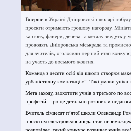
Вперше
в Україні Дніпровські школярі побуд
проєкти отримають грошову нагороду. Мініатю
картону, фанери, дерева та металу зведуть у 
проводять Дніпровська міськрада та промисл
для вчителів, оголосили перший етап конкур
на участь до восьмого жовтня.
Команда з десяти осіб від школи створює маке
урбаністичну композицію”. Такі умови унікал
Мета заходу, заохотити учнів з третього по в
професій. Про це детально розповіли педагога
Вчитель сімдесят п’ятої школи Олександр Ром
проєктом електровелосипеда став переможцем 
розповідає, такий конкурс розвиває учнів все