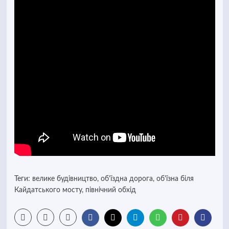
Теги:
велике будівництво
,
об'їздна дорога
,
об'їзна біля
Кайдатського мосту
,
північний обхід