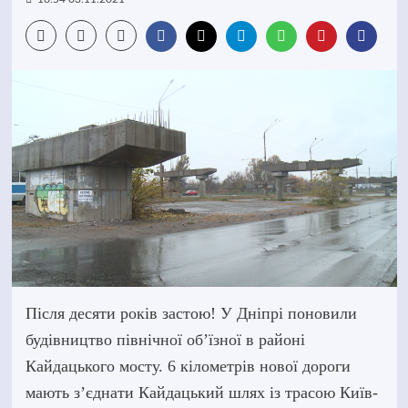
Після десяти років застою! У Дніпрі поновили
будівництво північної об’їзної в районі
Кайдацького мосту. 6 кілометрів нової дороги
мають з’єднати Кайдацький шлях із трасою Київ-