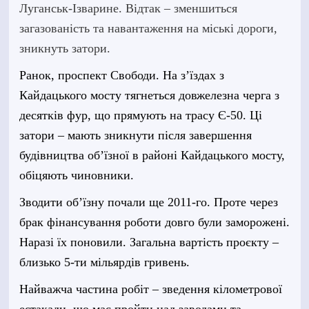
Луганськ-Ізварине. Відтак – зменшиться
загазованість та навантаження на міські дороги,
зникнуть затори.
Ранок, проспект Свободи. На з’їздах з
Кайдацького мосту тягнеться довжелезна черга з
десятків фур, що прямують на трасу Є-50. Ці
затори – мають зникнути після завершення
будівництва об’їзної в районі Кайдацького мосту,
обіцяють чиновники.
Зводити об’їзну почали ще 2011-го. Проте через
брак фінансування роботи довго були заморожені.
Наразі їх поновили. Загальна вартість проєкту –
близько 5-ти мільярдів гривень.
Найважча частина робіт – зведення кілометрової
естакади, що має пройти над заводами та