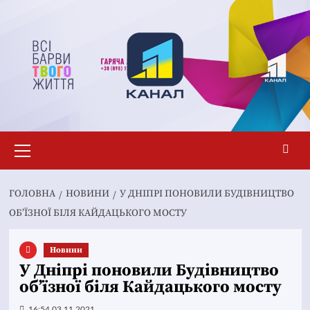
Перейти
до
вмісту
Основне
меню
ГОЛОВНА
НОВИНИ
У ДНІПРІ ПОНОВИЛИ БУДІВНИЦТВО
ОБ’ЇЗНОЇ БІЛЯ КАЙДАЦЬКОГО МОСТУ
Новини
У Дніпрі поновили Будівництво
об’їзної біля Кайдацького мосту
16:54 03.11.2021