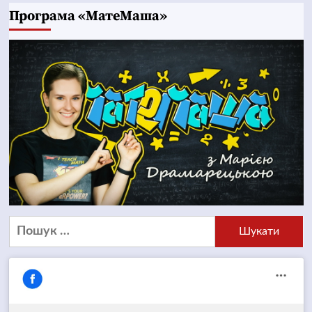
Програма «МатеМаша»
Пошук: