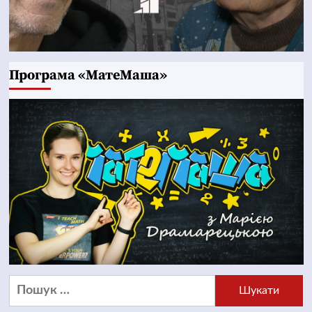
Програма «МатеМаша»
Пошук: