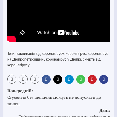
Теги:
вакцинація від коронавірусу
,
коронавірус
,
коронавірус
на Дніпропетровщині
,
коронавірус у Дніпрі
,
смерть від
коронавірусу
Post
Попередній:
navigation
Студентів без щеплень можуть не допускати до
занять
Далі:
Дніпропетровщина готова до зими, звітують в