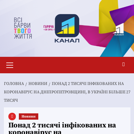
Перейти
до
вмісту
Основне
меню
ГОЛОВНА
НОВИНИ
ПОНАД 2 ТИСЯЧІ ІНФІКОВАНИХ НА
КОРОНАВІРУС НА ДНІПРОПЕТРОВЩИНІ, В УКРАЇНІ БІЛЬШЕ 27
ТИСЯЧ
Новини
Понад 2 тисячі інфікованих на
коронавірус на