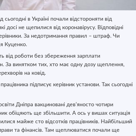
 сьогодні в Україні почали відстороняти від
які досі не щепилися від коронавірусу. Відповідні
ерівники. За недотримання правил – штраф. Чи
ія Куценко.
уть від роботи без збереження зарплати
. За винятком тих, хто має одну дозу щеплення,
ехворів на ковід.
рацівника підписує керівник установи. Так сьогодні
освіти Дніпра вакциновані дев’яносто чотири
ник обіцяють ще збільшити. А ось у вишах ситуація
илися майже сто відсотків працівників. Найбільший
справи та фінансів. Там щеплюватися почали ще