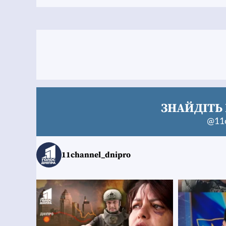
ЗНАЙДІТЬ 
@11c
11channel_dnipro