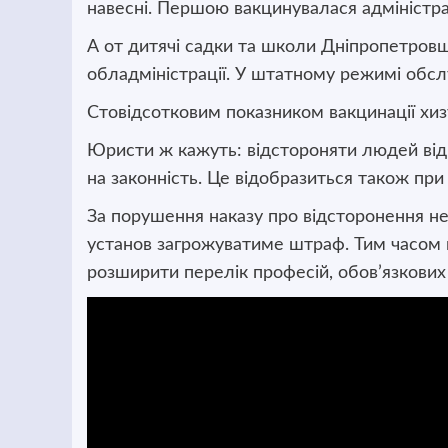
навесні. Першою вакцинувалася адміністра
А от дитячі садки та школи Дніпропетров
обладміністрації. У штатному режимі обс
Стовідсотковим показником вакцинації хизу
Юристи ж кажуть: відстороняти людей від
на законність. Це відобразиться також при
За порушення наказу про відсторонення не
установ загрожуватиме штраф. Тим часом 
розширити перелік професій, обов’язкових 