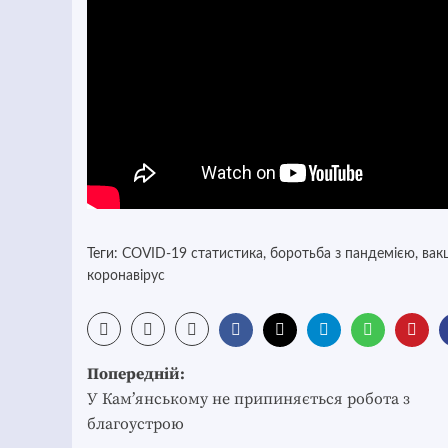
Теги:
COVID-19 статистика
,
боротьба з пандемією
,
вак
коронавірус
Post
Попередній:
navigation
У Кам’янському не припиняється робота з
благоустрою