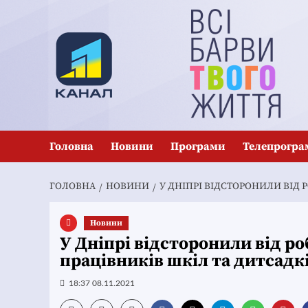
Перейти
до
вмісту
Головна
Новини
Програми
Телепрогра
ГОЛОВНА
НОВИНИ
У ДНІПРІ ВІДСТОРОНИЛИ ВІД 
Новини
У Дніпрі відсторонили від р
працівників шкіл та дитсадк
18:37 08.11.2021