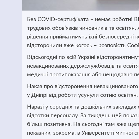
Без COVID-сертифіката – немає роботи! Від
трудових обов’язків чиновників та освітян, 
рішення
прийматимуть їхні безпосередні к
відсторонили вже когось – розповість Соф
Відсьогодні по всій Україні відсторонятим
невакцинованих держслужбовців та освітян
медичні протипоказання або нещодавно пер
Наказ про відсторонення невакцинованого п
у Дніпрі від роботи усунули сотню освітян.
Наразі у середніх та дошкільних закладах 
відсотки персоналу. За тиждень цей показ
більш позитивна. На сьогодні там вже щеп
показник, зокрема, в Університеті митної 