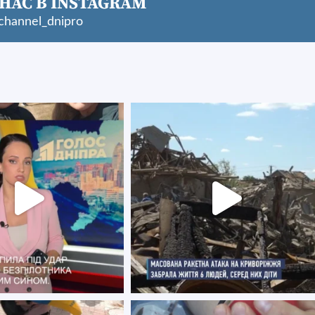
НАС В INSTAGRAM
hannel_dnipro