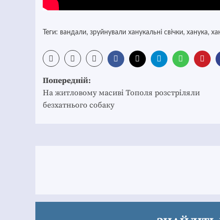
Теги:
вандали
,
зруйнували ханукальні свічки
,
ханука
,
ха
Post
Попередній:
navigation
На житловому масиві Тополя розстріляли
безхатнього собаку