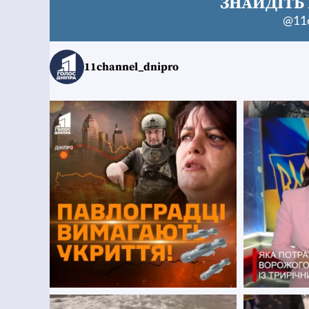
ЗНАЙДІТЬ 
@11c
11channel_dnipro