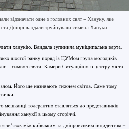
чали відзначати одне з головних свят – Хануку, яке
єві та Дніпрі вандали зруйнували символ Хануки –
увати ханукію. Вандала зупинила муніципальна варта.
изько шостої ранку поряд із ЦУМом група молодиків
кію – символ свята. Камери Ситуаційного центру міста
 злом. Його ще називають тижнем світла. Саме тому
свічк
и
.
ого мешканці толерантно ставляться до представників
нування ханукії в цьому сторіччі.
 є зв’язок між київським та дніпровським інцидентом –