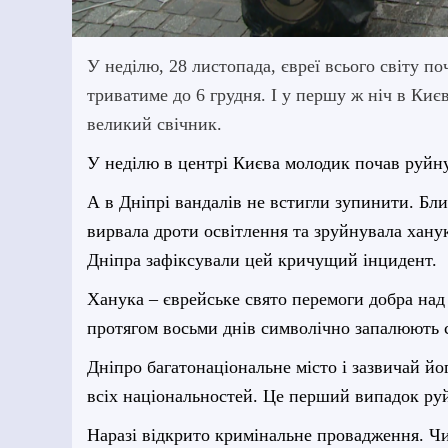
У неділю, 28 листопада, євреї всього світу по
триватиме до 6 грудня. І у першу ж ніч в Ки
великий свічник.
У неділю в центрі Києва молодик почав руйн
А в Дніпрі вандалів не встигли зупинити. Бл
вирвала дроти освітлення та зруйнувала хану
Дніпра зафіксували цей кричущий інцидент.
Ханука – єврейське свято перемоги добра над
протягом восьми днів символічно запалюють 
Дніпро багатонаціональне місто і зазвичай й
всіх національностей. Це перший випадок руй
Наразі відкрито кримінальне провадження. Чи