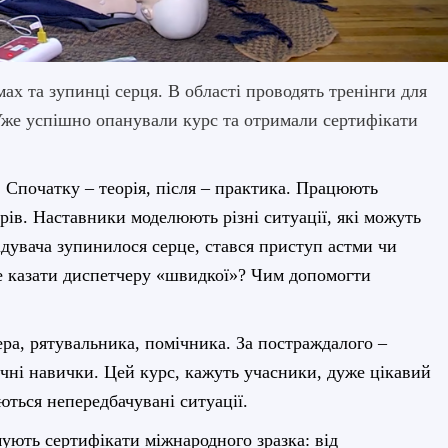
х та зупинці серця. В області проводять тренінги для
Уже успішно опанували курс та отримали сертифікати
. Спочатку – теорія, після – практика. Працюють
ів. Наставники моделюють різні ситуації, які можуть
ідувача зупинилося серце, стався приступ астми чи
ме казати диспетчеру «швидкої»? Чим допомогти
ера, рятувальника, помічника. За постраждалого –
чні навички. Цей курс, кажуть учасники, дуже цікавий
ються непередбачувані ситуації.
мують сертифікати міжнародного зразка: від