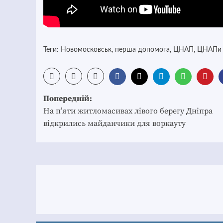
Теги:
Новомосковськ
,
перша допомога
,
ЦНАП
,
ЦНАПи 
Post
Попередній:
navigation
На п’яти житломасивах лівого берегу Дніпра
відкрились майданчики для воркауту