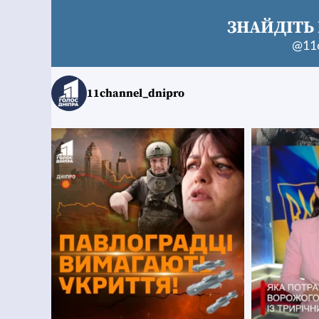
ЗНАЙДІТЬ 
@11c
11channel_dnipro