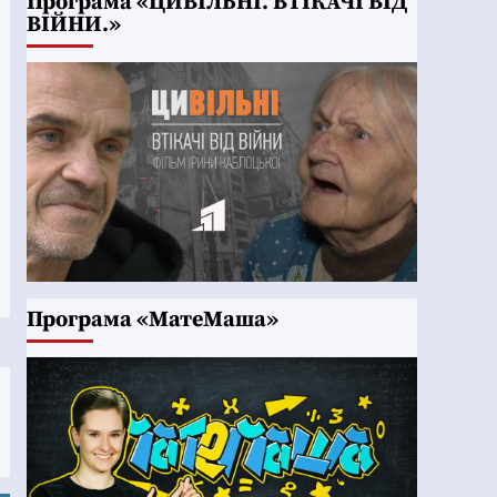
Програма «ЦИВІЛЬНІ. ВТІКАЧІ ВІД
ВІЙНИ.»
Програма «МатеМаша»