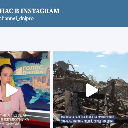
НАС В INSTAGRAM
hannel_dnipro