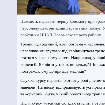
Навчають
надавати першу допомогу при травма
персоналу центрів адміністративних послуг. 
робітники ЦНАП Новомосковського району.
Тренінг одноденний, але програма – насичена
невеличкими групами під керівництвом тренер
статися у реальному житті. Наприклад, у відв
епілепсії. Як діяти у таких випадках? Що са
постраждалому до приїзду медиків?
Слухачі курсу перевтілюються у ролі диспетч
манекен. На ньому відпрацьовують усі практи
та корисний. Адже у їхній роботі іноді трапля
Після курсу учасники складають іспит і отри