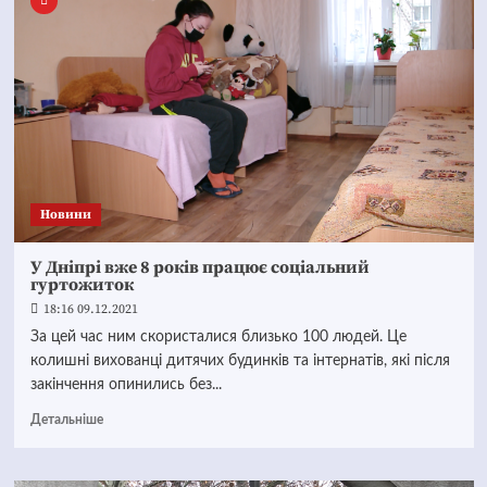
Новини
У Дніпрі вже 8 років працює соціальний
гуртожиток
18:16 09.12.2021
За цей час ним скористалися близько 100 людей. Це
колишні вихованці дитячих будинків та інтернатів, які після
закінчення опинились без...
Детальніше