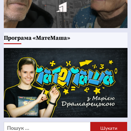
Програма «МатеМаша»
Пошук: